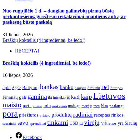
Nuo rugpjūčio 1 d. – daugiau galimybių pirmą būstą
perkantiesiems, griežtesni reikalavimai imantiems antrą ar
paskesnę būsto paskolą
31 liepos, 2026
Braškių kokteilis (4 ingredientai, be ledo!)
RECEPTAI
Braškių kokteilis (4 ingredientai, be ledo!)
16 liepos, 2026
bankas
banko
Dėl
apie
Baltymų
Apple
dirbtinio
daugiau
Europos
Lietuvos
gamina
kaip
kad
Finansų
gali
iš
intelekto
iki
maisto
mln
metu
paslaugų
moliūgų
mėgėjų
mėn
Nuo
miesto
mokėjimo
pora
radiniai
produktų
receptas
priežiūros
rinkos
pristato
tinkami
virėjų
savo
yra
USD
Šiaulių
sprendimai
už
Vištienos
sausainiai
Facebook