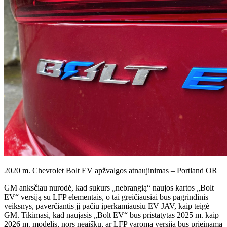
2020 m. Chevrolet Bolt EV apžvalgos atnaujinimas – Portland OR
GM anksčiau nurodė, kad sukurs „nebrangią“ naujos kartos „Bolt
EV“ versiją su LFP elementais, o tai greičiausiai bus pagrindinis
veiksnys, paverčiantis jį pačiu įperkamiausiu EV JAV, kaip teigė
GM. Tikimasi, kad naujasis „Bolt EV“ bus pristatytas 2025 m. kaip
2026 m. modelis, nors neaišku, ar LFP varoma versija bus prieinama