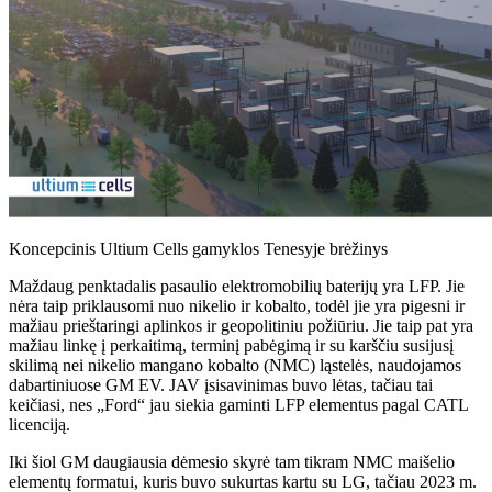
Koncepcinis Ultium Cells gamyklos Tenesyje brėžinys
Maždaug penktadalis pasaulio elektromobilių baterijų yra LFP. Jie
nėra taip priklausomi nuo nikelio ir kobalto, todėl jie yra pigesni ir
mažiau prieštaringi aplinkos ir geopolitiniu požiūriu. Jie taip pat yra
mažiau linkę į perkaitimą, terminį pabėgimą ir su karščiu susijusį
skilimą nei nikelio mangano kobalto (NMC) ląstelės, naudojamos
dabartiniuose GM EV. JAV įsisavinimas buvo lėtas, tačiau tai
keičiasi, nes „Ford“ jau siekia gaminti LFP elementus pagal CATL
licenciją.
Iki šiol GM daugiausia dėmesio skyrė tam tikram NMC maišelio
elementų formatui, kuris buvo sukurtas kartu su LG, tačiau 2023 m.