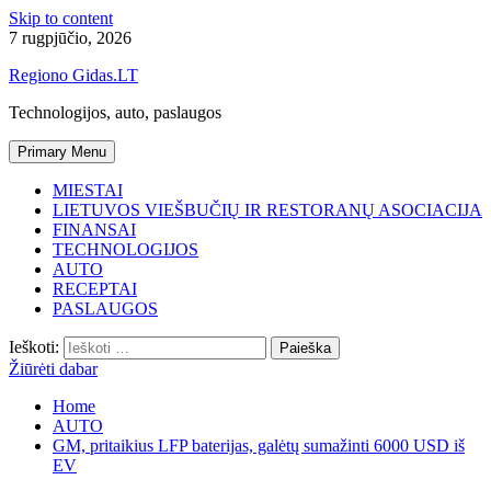
Skip to content
7 rugpjūčio, 2026
Regiono Gidas.LT
Technologijos, auto, paslaugos
Primary Menu
MIESTAI
LIETUVOS VIEŠBUČIŲ IR RESTORANŲ ASOCIACIJA
FINANSAI
TECHNOLOGIJOS
AUTO
RECEPTAI
PASLAUGOS
Ieškoti:
Žiūrėti dabar
Home
AUTO
GM, pritaikius LFP baterijas, galėtų sumažinti 6000 USD iš
EV