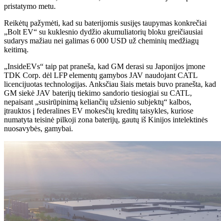
pristatymo metu.
Reikėtų pažymėti, kad su baterijomis susijęs taupymas konkrečiai
„Bolt EV“ su kuklesnio dydžio akumuliatorių bloku greičiausiai
sudarys mažiau nei galimas 6 000 USD už cheminių medžiagų
keitimą.
„InsideEVs“ taip pat praneša, kad GM derasi su Japonijos įmone
TDK Corp. dėl LFP elementų gamybos JAV naudojant CATL
licencijuotas technologijas. Anksčiau šiais metais buvo pranešta, kad
GM siekė JAV baterijų tiekimo sandorio tiesiogiai su CATL,
nepaisant „susirūpinimą keliančių užsienio subjektų“ kalbos,
įtrauktos į federalines EV mokesčių kreditų taisykles, kuriose
numatyta teisinė pilkoji zona baterijų, gautų iš Kinijos intelektinės
nuosavybės, gamybai.