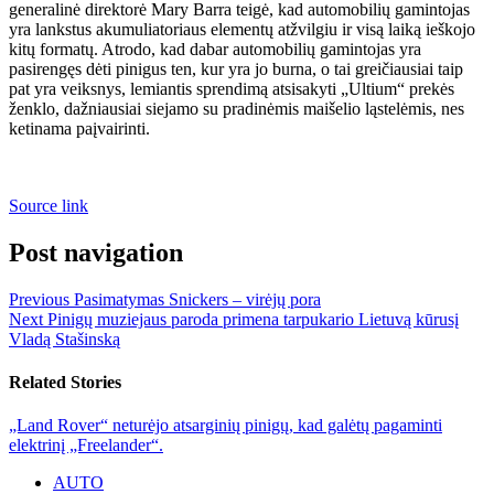
generalinė direktorė Mary Barra teigė, kad automobilių gamintojas
yra lankstus akumuliatoriaus elementų atžvilgiu ir visą laiką ieškojo
kitų formatų. Atrodo, kad dabar automobilių gamintojas yra
pasirengęs dėti pinigus ten, kur yra jo burna, o tai greičiausiai taip
pat yra veiksnys, lemiantis sprendimą atsisakyti „Ultium“ prekės
ženklo, dažniausiai siejamo su pradinėmis maišelio ląstelėmis, nes
ketinama paįvairinti.
Source link
Post navigation
Previous
Pasimatymas Snickers – virėjų pora
Next
Pinigų muziejaus paroda primena tarpukario Lietuvą kūrusį
Vladą Stašinską
Related Stories
„Land Rover“ neturėjo atsarginių pinigų, kad galėtų pagaminti
elektrinį „Freelander“.
AUTO