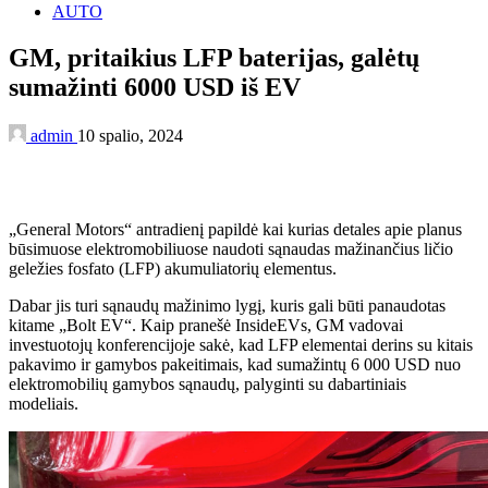
AUTO
GM, pritaikius LFP baterijas, galėtų
sumažinti 6000 USD iš EV
admin
10 spalio, 2024
„General Motors“ antradienį papildė kai kurias detales apie planus
būsimuose elektromobiliuose naudoti sąnaudas mažinančius ličio
geležies fosfato (LFP) akumuliatorių elementus.
Dabar jis turi sąnaudų mažinimo lygį, kuris gali būti panaudotas
kitame „Bolt EV“. Kaip pranešė InsideEVs, GM vadovai
investuotojų konferencijoje sakė, kad LFP elementai derins su kitais
pakavimo ir gamybos pakeitimais, kad sumažintų 6 000 USD nuo
elektromobilių gamybos sąnaudų, palyginti su dabartiniais
modeliais.