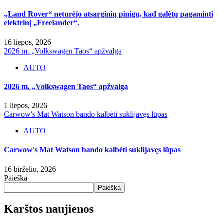
„Land Rover“ neturėjo atsarginių pinigų, kad galėtų pagaminti
elektrinį „Freelander“.
16 liepos, 2026
2026 m. „Volkswagen Taos“ apžvalga
AUTO
2026 m. „Volkswagen Taos“ apžvalga
1 liepos, 2026
Carwow's Mat Watson bando kalbėti suklijavęs lūpas
AUTO
Carwow's Mat Watson bando kalbėti suklijavęs lūpas
16 birželio, 2026
Paieška
Paieška
Karštos naujienos