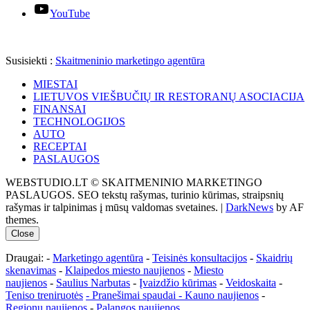
YouTube
Susisiekti :
Skaitmeninio marketingo agentūra
MIESTAI
LIETUVOS VIEŠBUČIŲ IR RESTORANŲ ASOCIACIJA
FINANSAI
TECHNOLOGIJOS
AUTO
RECEPTAI
PASLAUGOS
WEBSTUDIO.LT © SKAITMENINIO MARKETINGO
PASLAUGOS. SEO tekstų rašymas, turinio kūrimas, straipsnių
rašymas ir talpinimas į mūsų valdomas svetaines.
|
DarkNews
by AF
themes.
Close
Draugai: -
Marketingo agentūra
-
Teisinės konsultacijos
-
Skaidrių
skenavimas
-
Klaipedos miesto naujienos
-
Miesto
naujienos
-
Saulius Narbutas
-
Įvaizdžio kūrimas
-
Veidoskaita
-
Teniso treniruotės
- Pranešimai spaudai -
Kauno naujienos
-
Regionų naujienos
-
Palangos naujienos