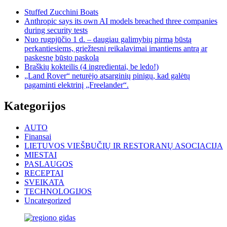
Stuffed Zucchini Boats
Anthropic says its own AI models breached three companies
during security tests
Nuo rugpjūčio 1 d. – daugiau galimybių pirmą būstą
perkantiesiems, griežtesni reikalavimai imantiems antrą ar
paskesnę būsto paskolą
Braškių kokteilis (4 ingredientai, be ledo!)
„Land Rover“ neturėjo atsarginių pinigų, kad galėtų
pagaminti elektrinį „Freelander“.
Kategorijos
AUTO
Finansai
LIETUVOS VIEŠBUČIŲ IR RESTORANŲ ASOCIACIJA
MIESTAI
PASLAUGOS
RECEPTAI
SVEIKATA
TECHNOLOGIJOS
Uncategorized