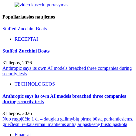
Populiariausios naujienos
Stuffed Zucchini Boats
RECEPTAI
Stuffed Zucchini Boats
31 liepos, 2026
Anthropic says its own AI models breached three companies during
security tests
TECHNOLOGIJOS
Anthropic says its own AI models breached three companies
during security tests
31 liepos, 2026
Nuo rugpjūčio 1 d. – daugiau galimybių pirmą būstą perkantiesiems,
griežtesni reikalavimai imantiems antrą ar paskesnę būsto paskolą
Finansai