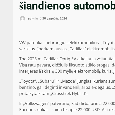
šiandienos automob
admin
30 gegužės, 2024
VW patenka į nebrangius elektromobilius. „Toyota“
variklius. Įperkamiausias „Cadillac“ elektromobilis
The
2025 m. Cadillac Optiq EV
atkeliauja vėliau ši
Visų ratų pavara, didžiulis fiksuoto stiklo stogas
interjeras išskirs šį 300 mylių elektromobilį, kuris 
„Toyota“, „Subaru“ ir „Mazda“ jungiasi kuriant
sum
benzino, gali deginti ir vandenilį arba e-degalus. 
pritaikyta kitam „Crosstrek Hybrid“.
Ir „Volkswagen“ patvirtino, kad dirba prie a
22 00
Europos rinkai – kaina tik apie 22 000 USD. Ar tok