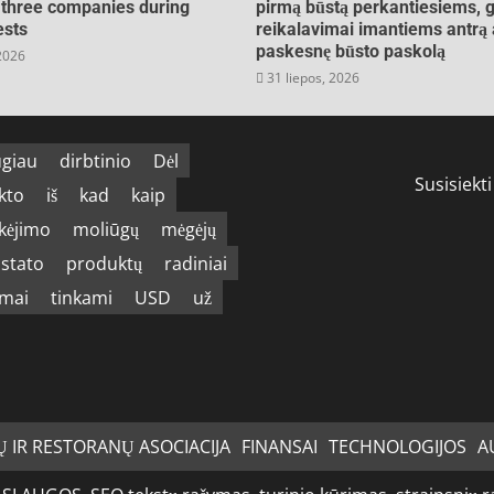
three companies during
pirmą būstą perkantiesiems, g
ests
reikalavimai imantiems antrą 
paskesnę būsto paskolą
 2026
31 liepos, 2026
giau
dirbtinio
Dėl
Susisiekti
kto
iš
kad
kaip
kėjimo
moliūgų
mėgėjų
istato
produktų
radiniai
imai
tinkami
USD
už
Ų IR RESTORANŲ ASOCIACIJA
FINANSAI
TECHNOLOGIJOS
A