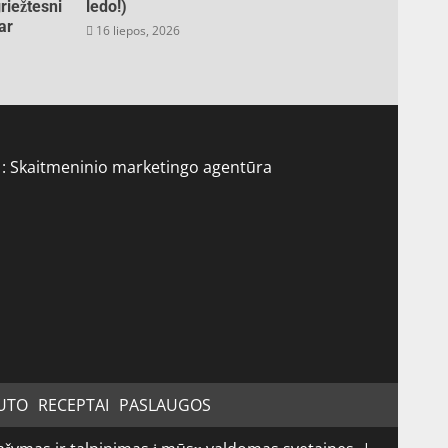
riežtesni
ledo!)
ar
16 liepos, 2026
 :
Skaitmeninio marketingo agentūra
UTO
RECEPTAI
PASLAUGOS