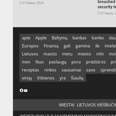
breached 
31 liepos, 2026
security t
31 liepos,
apie
Apple
Baltymų
bankas
banko
dau
Europos
Finansų
gali
gamina
iki
intele
Lietuvos
maisto
metu
miesto
mln
mo
mėn
Nuo
paslaugų
pora
priežiūros
pr
receptas
rinkos
sausainiai
savo
sprend
virėjų
Vištienos
yra
Šiaulių
Facebook
YouTube
MIESTAI
LIETUVOS VIEŠBUČI