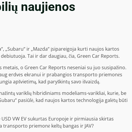
ilių naujienos
, „Subaru“ ir „Mazda“ įsipareigoja kurti naujos kartos
 debiutuoja. Tai ir dar daugiau, čia, Green Car Reports.
ais metais, o Green Car Reports neseniai su juo susipažino.
, daug erdvės ekranui ir prabangios transporto priemonės
įjungia apšvietimą, kad paryškintų savo išvaizdą.
ažintų variklių hibridiniams modeliams
-varikliai, kurie, be
„Subaru“ pasiūlė, kad naujos kartos technologija galėtų būti
0 USD VW EV
sukurtas Europoje ir pirmiausia skirtas
ia transporto priemonė keltų bangas ir JAV?