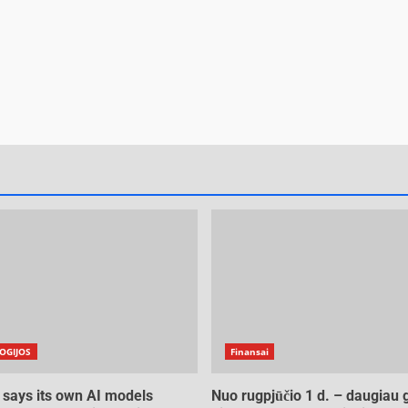
OGIJOS
Finansai
 says its own AI models
Nuo rugpjūčio 1 d. – daugiau 