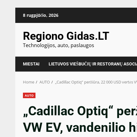
Skip
8 rugpjūčio, 2026
to
content
Regiono Gidas.LT
Technologijos, auto, paslaugos
MIESTAI
LIETUVOS VIEŠBUČIŲ IR RESTORANŲ ASOCI
Home
AUTO
„Cadillac Optiq“ peržiūra, 22 000 USD vertės V
AUTO
„Cadillac Optiq“ pe
VW EV, vandenilio hib