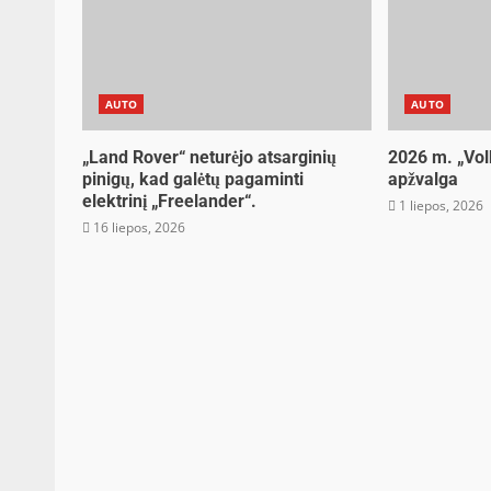
AUTO
AUTO
„Land Rover“ neturėjo atsarginių
2026 m. „Vo
pinigų, kad galėtų pagaminti
apžvalga
elektrinį „Freelander“.
1 liepos, 2026
16 liepos, 2026