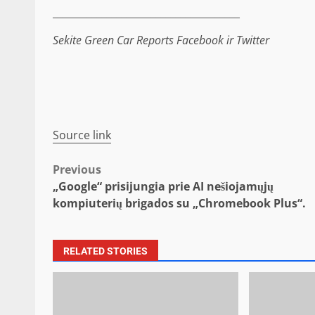
______________________________________
Sekite Green Car Reports
Facebook
ir
Twitter
Source link
Post
Previous
„Google“ prisijungia prie AI nešiojamųjų
navigation
kompiuterių brigados su „Chromebook Plus“.
RELATED STORIES