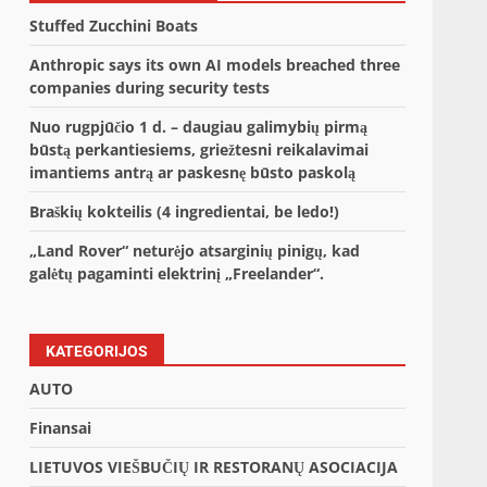
Stuffed Zucchini Boats
Anthropic says its own AI models breached three
companies during security tests
Nuo rugpjūčio 1 d. – daugiau galimybių pirmą
būstą perkantiesiems, griežtesni reikalavimai
imantiems antrą ar paskesnę būsto paskolą
Braškių kokteilis (4 ingredientai, be ledo!)
„Land Rover“ neturėjo atsarginių pinigų, kad
galėtų pagaminti elektrinį „Freelander“.
KATEGORIJOS
AUTO
Finansai
LIETUVOS VIEŠBUČIŲ IR RESTORANŲ ASOCIACIJA