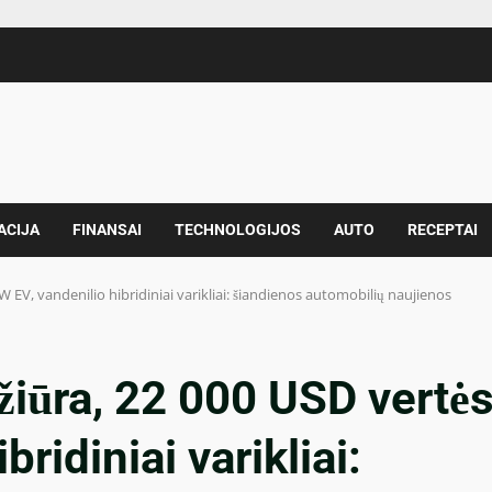
ACIJA
FINANSAI
TECHNOLOGIJOS
AUTO
RECEPTAI
W EV, vandenilio hibridiniai varikliai: šiandienos automobilių naujienos
ržiūra, 22 000 USD vertė
ridiniai varikliai: