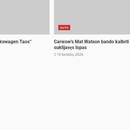
AUTO
lkswagen Taos“
Carwow's Mat Watson bando kalbėti
suklijavęs lūpas
16 birželio, 2026