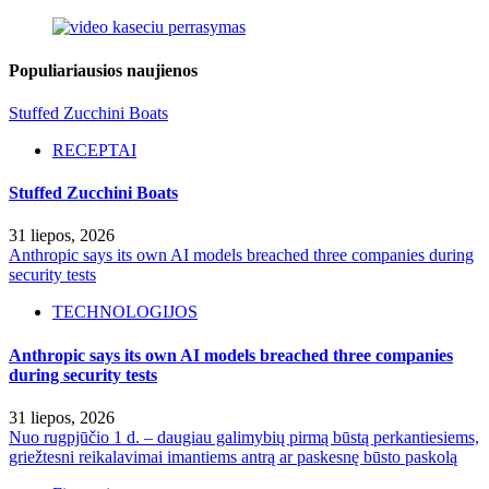
Populiariausios naujienos
Stuffed Zucchini Boats
RECEPTAI
Stuffed Zucchini Boats
31 liepos, 2026
Anthropic says its own AI models breached three companies during
security tests
TECHNOLOGIJOS
Anthropic says its own AI models breached three companies
during security tests
31 liepos, 2026
Nuo rugpjūčio 1 d. – daugiau galimybių pirmą būstą perkantiesiems,
griežtesni reikalavimai imantiems antrą ar paskesnę būsto paskolą