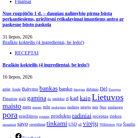
Finansai
Nuo rugpjūčio 1 d. – daugiau galimybių pirmą būstą
perkantiesiems, griežtesni reikalavimai imantiems antrą ar
paskesnę būsto paskolą
31 liepos, 2026
Braškių kokteilis (4 ingredientai, be ledo!)
RECEPTAI
Braškių kokteilis (4 ingredientai, be ledo!)
16 liepos, 2026
bankas
banko
Dėl
apie
Baltymų
Apple
dirbtinio
daugiau
Europos
Lietuvos
gamina
kaip
kad
Finansų
gali
iš
intelekto
iki
maisto
mln
metu
paslaugų
moliūgų
mėgėjų
mėn
Nuo
miesto
mokėjimo
pora
radiniai
produktų
receptas
priežiūros
rinkos
pristato
tinkami
virėjų
savo
yra
USD
Šiaulių
sprendimai
už
Vištienos
sausainiai