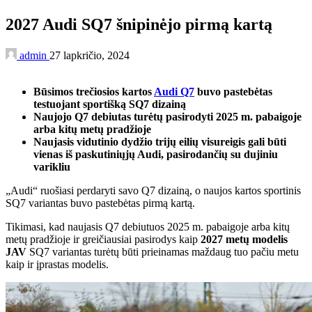
2027 Audi SQ7 šnipinėjo pirmą kartą
admin
27 lapkričio, 2024
Būsimos trečiosios kartos
Audi Q7
buvo pastebėtas
testuojant sportišką SQ7 dizainą
Naujojo Q7 debiutas turėtų pasirodyti 2025 m. pabaigoje
arba kitų metų pradžioje
Naujasis vidutinio dydžio trijų eilių visureigis gali būti
vienas iš paskutiniųjų Audi, pasirodančių su dujiniu
varikliu
„Audi“ ruošiasi perdaryti savo Q7 dizainą, o naujos kartos sportinis
SQ7 variantas buvo pastebėtas pirmą kartą.
Tikimasi, kad naujasis Q7 debiutuos 2025 m. pabaigoje arba kitų
metų pradžioje ir greičiausiai pasirodys kaip
2027 metų modelis
JAV
SQ7 variantas turėtų būti prieinamas maždaug tuo pačiu metu
kaip ir įprastas modelis.