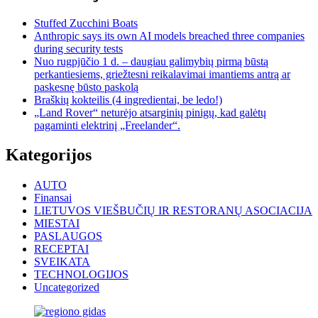
Stuffed Zucchini Boats
Anthropic says its own AI models breached three companies
during security tests
Nuo rugpjūčio 1 d. – daugiau galimybių pirmą būstą
perkantiesiems, griežtesni reikalavimai imantiems antrą ar
paskesnę būsto paskolą
Braškių kokteilis (4 ingredientai, be ledo!)
„Land Rover“ neturėjo atsarginių pinigų, kad galėtų
pagaminti elektrinį „Freelander“.
Kategorijos
AUTO
Finansai
LIETUVOS VIEŠBUČIŲ IR RESTORANŲ ASOCIACIJA
MIESTAI
PASLAUGOS
RECEPTAI
SVEIKATA
TECHNOLOGIJOS
Uncategorized