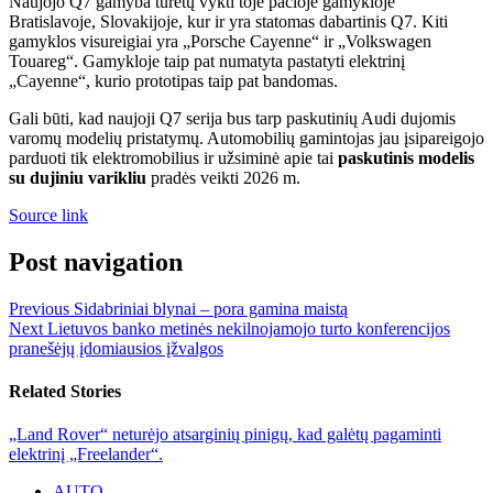
Naujojo Q7 gamyba turėtų vykti toje pačioje gamykloje
Bratislavoje, Slovakijoje, kur ir yra statomas dabartinis Q7. Kiti
gamyklos visureigiai yra „Porsche Cayenne“ ir „Volkswagen
Touareg“. Gamykloje taip pat numatyta pastatyti elektrinį
„Cayenne“, kurio prototipas taip pat bandomas.
Gali būti, kad naujoji Q7 serija bus tarp paskutinių Audi dujomis
varomų modelių pristatymų. Automobilių gamintojas jau įsipareigojo
parduoti tik elektromobilius ir užsiminė apie tai
paskutinis modelis
su dujiniu varikliu
pradės veikti 2026 m.
Source link
Post navigation
Previous
Sidabriniai blynai – pora gamina maistą
Next
Lietuvos banko metinės nekilnojamojo turto konferencijos
pranešėjų įdomiausios įžvalgos
Related Stories
„Land Rover“ neturėjo atsarginių pinigų, kad galėtų pagaminti
elektrinį „Freelander“.
AUTO