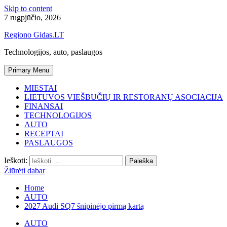
Skip to content
7 rugpjūčio, 2026
Regiono Gidas.LT
Technologijos, auto, paslaugos
Primary Menu
MIESTAI
LIETUVOS VIEŠBUČIŲ IR RESTORANŲ ASOCIACIJA
FINANSAI
TECHNOLOGIJOS
AUTO
RECEPTAI
PASLAUGOS
Ieškoti:
Žiūrėti dabar
Home
AUTO
2027 Audi SQ7 šnipinėjo pirmą kartą
AUTO