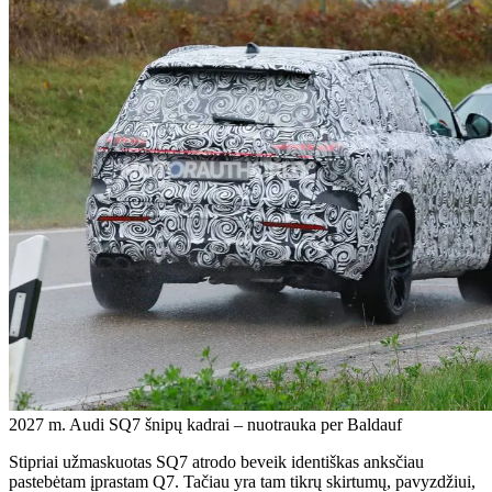
2027 m. Audi SQ7 šnipų kadrai – nuotrauka per Baldauf
Stipriai užmaskuotas SQ7 atrodo beveik identiškas anksčiau
pastebėtam įprastam Q7. Tačiau yra tam tikrų skirtumų, pavyzdžiui,