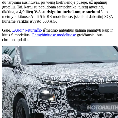
du tarpiniai aušintuvai, po vieną kiekvienoje pusėje, už apatinių
grotelių. Tai, kartu su papildoma santechnika, turėtų atvėsinti,
tikėtina, a
4,0 litrų V-8 su dvigubu turbokompresoriumi
šiuo
metu yra kituose Audi S ir RS modeliuose, įskaitant dabartinį SQ7,
kuriame variklis išvysto 500 AG.
Gale.
„Audi“ keturračio
išmetimo antgalius galima pamatyti kaip ir
kitus S modelius.
Gamybiniuose modeliuose
greičiausiai bus
chromo apdaila.