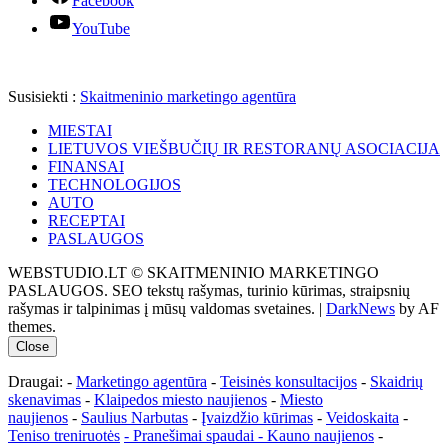
Facebook
YouTube
Susisiekti :
Skaitmeninio marketingo agentūra
MIESTAI
LIETUVOS VIEŠBUČIŲ IR RESTORANŲ ASOCIACIJA
FINANSAI
TECHNOLOGIJOS
AUTO
RECEPTAI
PASLAUGOS
WEBSTUDIO.LT © SKAITMENINIO MARKETINGO
PASLAUGOS. SEO tekstų rašymas, turinio kūrimas, straipsnių
rašymas ir talpinimas į mūsų valdomas svetaines.
|
DarkNews
by AF
themes.
Close
Draugai: -
Marketingo agentūra
-
Teisinės konsultacijos
-
Skaidrių
skenavimas
-
Klaipedos miesto naujienos
-
Miesto
naujienos
-
Saulius Narbutas
-
Įvaizdžio kūrimas
-
Veidoskaita
-
Teniso treniruotės
- Pranešimai spaudai -
Kauno naujienos
-