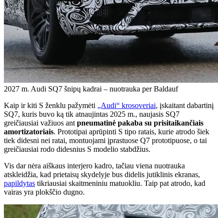
2027 m. Audi SQ7 šnipų kadrai – nuotrauka per Baldauf
Kaip ir kiti S ženklu pažymėti
„Audi“ krosoveriai
, įskaitant dabartinį
SQ7, kuris buvo ką tik atnaujintas 2025 m., naujasis SQ7
greičiausiai važiuos ant
pneumatinė pakaba su prisitaikančiais
amortizatoriais
. Prototipai aprūpinti S tipo ratais, kurie atrodo šiek
tiek didesni nei ratai, montuojami įprastuose Q7 prototipuose, o tai
greičiausiai rodo didesnius S modelio stabdžius.
Vis dar nėra aiškaus interjero kadro, tačiau viena nuotrauka
atskleidžia, kad prietaisų skydelyje bus didelis jutiklinis ekranas,
papildytas
tikriausiai skaitmeniniu matuokliu. Taip pat atrodo, kad
vairas yra plokščio dugno.