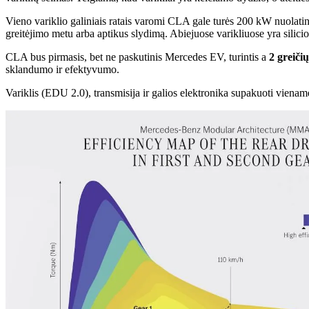
Vieno variklio galiniais ratais varomi CLA gale turės 200 kW nuolatinį
greitėjimo metu arba aptikus slydimą. Abiejuose varikliuose yra silicio
CLA bus pirmasis, bet ne paskutinis Mercedes EV, turintis a
2 greiči
sklandumo ir efektyvumo.
Variklis (EDU 2.0), transmisija ir galios elektronika supakuoti viena