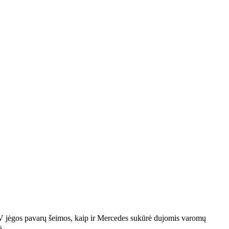
 BEV jėgos pavarų šeimos, kaip ir Mercedes sukūrė dujomis varomų
s.