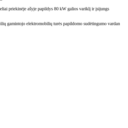
iai priekinėje ašyje papildys 80 kW galios variklį ir įsijungs
bilių gamintojo elektromobilių turės papildomo sudėtingumo vardan