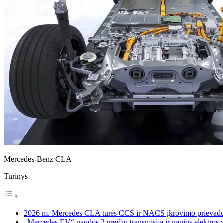
Mercedes-Benz CLA
Turinys
2026 m. Mercedes CLA turės CCS ir NACS įkrovimo prievad
„Mercedes EV“ naudos 2 greičių transmisiją ir naujus elektros v