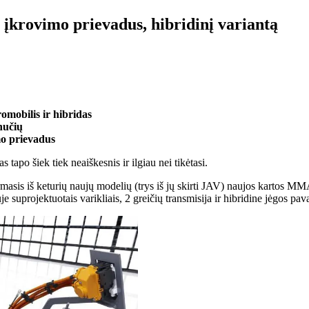
krovimo prievadus, hibridinį variantą
mobilis ir hibridas
nučių
mo prievadus
as tapo šiek tiek neaiškesnis ir
ilgiau nei tikėtasi
.
rmasis iš keturių naujų modelių (trys iš jų skirti JAV) naujos kartos M
e suprojektuotais varikliais, 2 greičių transmisija ir hibridine jėgos p