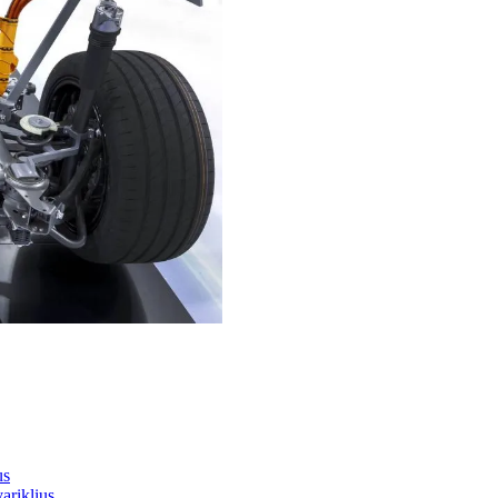
us
ariklius