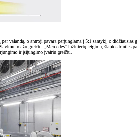
 per valandą, o antroji pavara perjungiama į 5:1 santykį, o didžiausias
važiavimui mažu greičiu. „Mercedes“ inžinierių teigimu, šlapios trinties 
jungimo ir įsijungimo įvairiu greičiu.