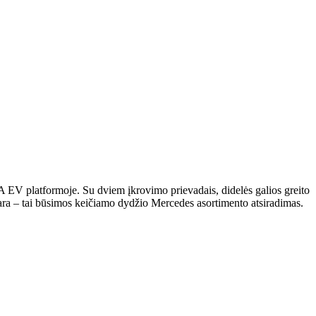
MA EV platformoje. Su dviem įkrovimo prievadais, didelės galios greito
avara – tai būsimos keičiamo dydžio Mercedes asortimento atsiradimas.