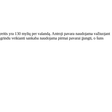
 greitis yra 130 mylių per valandą. Antroji pavara naudojama važiuojant
pagrindu veikianti sankaba naudojama pirmai pavarai įjungti, o šuns