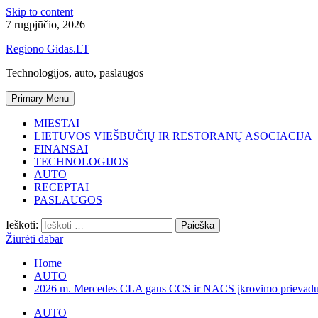
Skip to content
7 rugpjūčio, 2026
Regiono Gidas.LT
Technologijos, auto, paslaugos
Primary Menu
MIESTAI
LIETUVOS VIEŠBUČIŲ IR RESTORANŲ ASOCIACIJA
FINANSAI
TECHNOLOGIJOS
AUTO
RECEPTAI
PASLAUGOS
Ieškoti:
Žiūrėti dabar
Home
AUTO
2026 m. Mercedes CLA gaus CCS ir NACS įkrovimo prievadus, 
AUTO