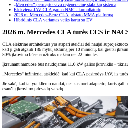
„Mercedes“ permąsto savo regeneracinę stabdžių sistemą
Kiekviena JAV CLA gauna NMC akumuliatorių
2026 m. Mercedes-Benz CLA pristato MMA platformą
Hibridinis CLA variantas veiks kartu su EV
2026 m. Mercedes CLA turės CCS ir NACS
CLA elektrinė architektūra yra atspari ateičiai dėl naujai suprojektuot
kad ji gali atgauti 186 mylių atstumą per 10 minučių, kai greitai įk
80% įkrovimo būsena užtruks mažiau nei 22 minutes.
Įkraunant namuose bus naudojamas 11,0 kW galios įkroviklis – tikriau
„Mercedes“ inžinieriai atskleidė, kad kai CLA pasirodys JAV, jis turės
Jie sakė, kad tai yra kliento naudai, nes kas nori adapterio, kuris gal
esančių įkrovimo prievadų vaizdų.