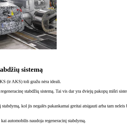
abdžių sistemą
KS (ir AKS) toli gražu nėra ideali.
eracinę stabdžių sistemą. Tai vis dar yra dviejų pakopų mišri sistema, 
tabdymą, kol jis negalės pakankamai greitai atsigauti arba tam neleis būt
 kai automobilis naudoja regeneracinį stabdymą.