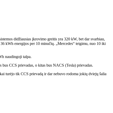
sistemos didžiausias įkrovimo greitis yra 320 kW, bet dar svarbiau,
g 36 kWh energijos per 10 minučių. „Mercedes“ teigimu, nuo 10 iki
Wh naudingoji talpa.
s bus CCS prievadas, o kitas bus NACS (Tesla) prievadas.
lokai turėjo tik CCS prievadą ir dar nebuvo rodoma jokių dviejų šalia