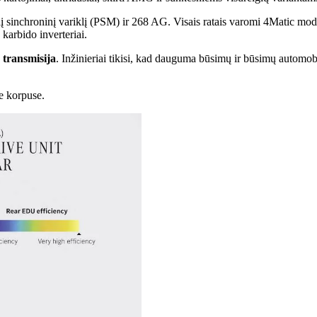
 sinchroninį variklį (PSM) ir 268 AG. Visais ratais varomi 4Matic model
 karbido inverteriai.
ų transmisija
. Inžinieriai tikisi, kad dauguma būsimų ir būsimų automo
me korpuse.