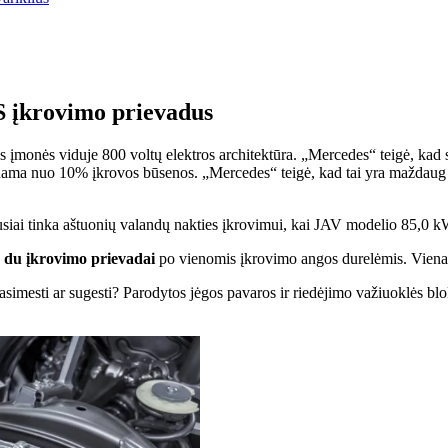
 įkrovimo prievadus
os įmonės viduje
800 voltų elektros architektūra
. „Mercedes“ teigė, kad 
raunama nuo 10% įkrovos būsenos. „Mercedes“ teigė, kad tai yra maždau
siai tinka aštuonių valandų nakties įkrovimui, kai JAV modelio 85,0 k
du įkrovimo prievadai
po vienomis įkrovimo angos durelėmis. Viena
i pasimesti ar sugesti? Parodytos jėgos pavaros ir riedėjimo važiuoklės b