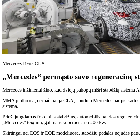
Mercedes-Benz CLA
„Mercedes“ permąsto savo regeneracinę st
Mercedes inžinieriai žino, kad dviejų pakopų mišri stabdžių sistema A
MMA platforma, o ypač nauja CLA, naudoja Mercedes naujos kartos regen
sistema.
Prieš įjungdamas frikcinius stabdžius, automobilis naudos regeneracinį s
„Mercedes“ teigimu, galima rekuperacija iki 200 kw.
Skirtingai nei EQS ir EQE modeliuose, stabdžių pedalas nejudės pats,