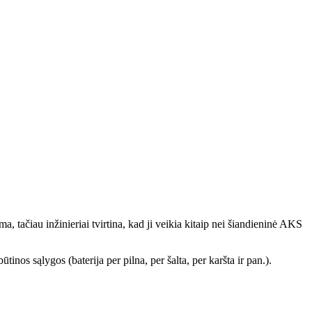
tačiau inžinieriai tvirtina, kad ji veikia kitaip nei šiandieninė AKS
inos sąlygos (baterija per pilna, per šalta, per karšta ir pan.).