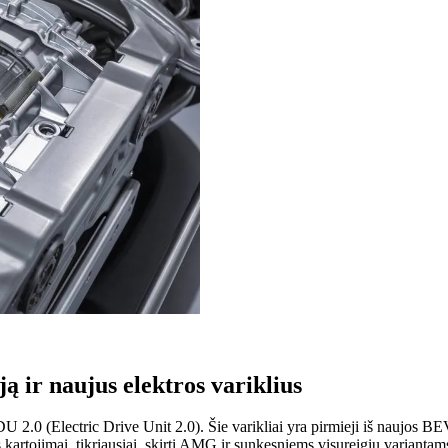
 ir naujus elektros variklius
DU 2.0 (Electric Drive Unit 2.0). Šie varikliai yra pirmieji iš naujos
s kartojimai, tikriausiai, skirti AMG ir sunkesniems visureigių variantam