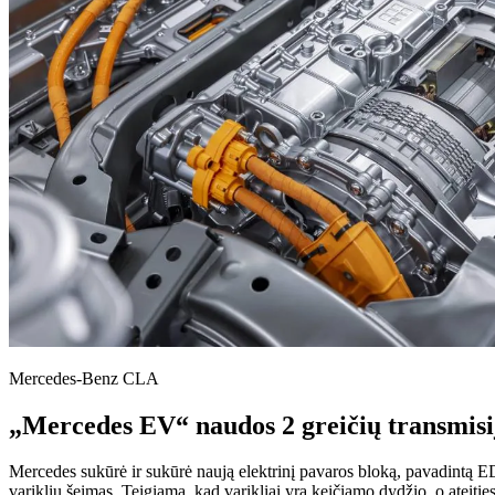
Mercedes-Benz CLA
„Mercedes EV“ naudos 2 greičių transmisiją
Mercedes sukūrė ir sukūrė naują elektrinį pavaros bloką, pavadintą E
variklių šeimas. Teigiama, kad varikliai yra keičiamo dydžio, o ateitie