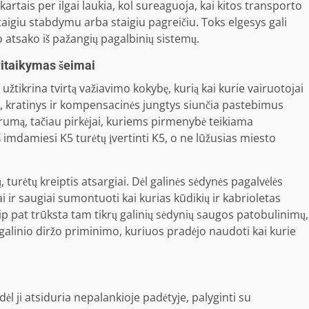
artais per ilgai laukia, kol sureaguoja, kai kitos transporto
aigiu stabdymu arba staigiu pagreičiu. Toks elgesys gali
ko atsako iš pažangių pagalbinių sistemų.
pritaikymas šeimai
užtikrina tvirtą važiavimo kokybę, kurią kai kurie vairuotojai
s, kratinys ir kompensacinės jungtys siunčia pastebimus
urumą, tačiau pirkėjai, kuriems pirmenybė teikiama
imdamiesi K5 turėtų įvertinti K5, o ne lūžusias miesto
 turėtų kreiptis atsargiai. Dėl galinės sėdynės pagalvėlės
i ir saugiai sumontuoti kai kurias kūdikių ir kabrioletas
ip pat trūksta tam tikrų galinių sėdynių saugos patobulinimų,
 galinio diržo priminimo, kuriuos pradėjo naudoti kai kurie
dėl ji atsiduria nepalankioje padėtyje, palyginti su