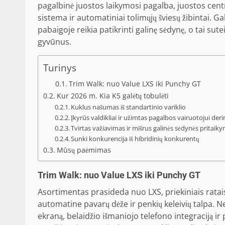
pagalbinė juostos laikymosi pagalba, juostos cent
sistema ir automatiniai tolimųjų šviesų žibintai. G
pabaigoje reikia patikrinti galinę sėdynę, o tai sut
gyvūnus.
Turinys
Trim Walk: nuo Value LXS iki Punchy GT
Kur 2026 m. Kia K5 galėtų tobulėti
Kuklus našumas iš standartinio variklio
Įkyrūs valdikliai ir užimtas pagalbos vairuotojui der
Tvirtas važiavimas ir mišrus galinės sėdynės pritaik
Sunki konkurencija iš hibridinių konkurentų
Mūsų paėmimas
Trim Walk: nuo Value LXS iki Punchy GT
Asortimentas prasideda nuo LXS, priekiniais ratais
automatine pavarų dėže ir penkių keleivių talpa. Ne
ekraną, belaidžio išmaniojo telefono integraciją i