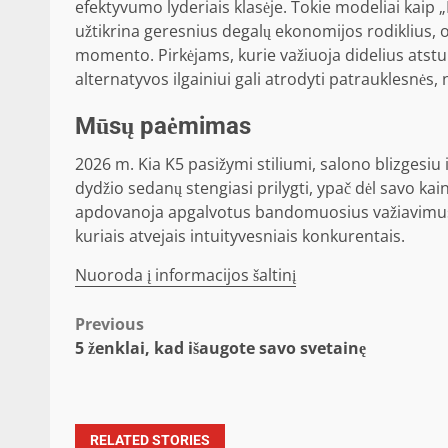
efektyvumo lyderiais klasėje. Tokie modeliai kaip 
užtikrina geresnius degalų ekonomijos rodiklius, o 
momento. Pirkėjams, kurie važiuoja didelius atstu
alternatyvos ilgainiui gali atrodyti patrauklesnės, 
Mūsų paėmimas
2026 m. Kia K5 pasižymi stiliumi, salono blizgesiu i
dydžio sedanų stengiasi prilygti, ypač dėl savo kai
apdovanoja apgalvotus bandomuosius važiavimus ir 
kuriais atvejais intuityvesniais konkurentais.
Nuoroda į informacijos šaltinį
Post
Previous
5 ženklai, kad išaugote savo svetainę
navigation
RELATED STORIES