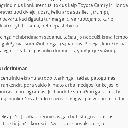
pagrindinius konkurentus, tokius kaip Toyota Camry ir Honda
 pravažiuoti dviejų juostų keliu arba susilieti į trumpą
p pavarų, kad išgautų turimą galią. Vairuotojams, kurie
ali atrodyti tinkama, bet nepastebima.
ncinga nehibridiniam sedanui, tačiau jis nebeužtikrina tempo
ali žymiai sumažinti degalų sąnaudas. Pirkėjai, kurie teikia
alyginti realaus pasaulio duomenis, ypač jei jie važiuoja
jui derinimas
o centriniu ekranu atrodo tvarkingai, tačiau patogumas
 ir rankenėlių pora valdo klimato arba medijos funkcijas, o
 kontrasto piktogramas. Jei bandote sumažinti garsumą, bet
tūrą. Rankenėlės atrodo mažos ir lengvai pasveriamos, o tai
ę aprėptį, tačiau derinimas gali būti staigus. Juostos
, trūkčiojančių korekcijų švelniuose posūkiuose, o