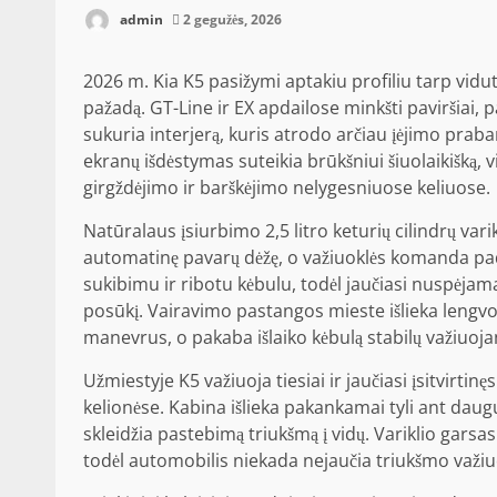
admin
2 gegužės, 2026
2026 m. Kia K5 pasižymi aptakiu profiliu tarp vidut
pažadą. GT-Line ir EX apdailose minkšti paviršiai, 
sukuria interjerą, kuris atrodo arčiau įėjimo pra
ekranų išdėstymas suteikia brūkšniui šiuolaikišką,
girgždėjimo ir barškėjimo nelygesniuose keliuose.
Natūralaus įsiurbimo 2,5 litro keturių cilindrų var
automatinę pavarų dėžę, o važiuoklės komanda pada
sukibimu ir ribotu kėbulu, todėl jaučiasi nuspėjama,
posūkį. Vairavimo pastangos mieste išlieka lengvos,
manevrus, o pakaba išlaiko kėbulą stabilų važiuoja
Užmiestyje K5 važiuoja tiesiai ir jaučiasi įsitvirti
kelionėse. Kabina išlieka pakankamai tyli ant daugum
skleidžia pastebimą triukšmą į vidų. Variklio garsas
todėl automobilis niekada nejaučia triukšmo važiu