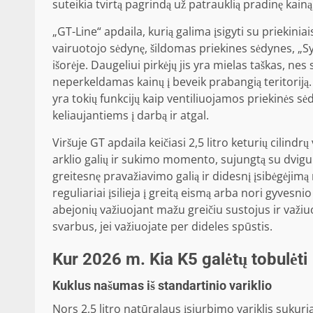
suteikia tvirtą pagrindą už patrauklią pradinę kainą
„GT-Line“ apdaila, kurią galima įsigyti su priekini
vairuotojo sėdynę, šildomas priekines sėdynes, „S
išorėje. Daugeliui pirkėjų jis yra mielas taškas, ne
neperkeldamas kainų į beveik prabangią teritoriją
yra tokių funkcijų kaip ventiliuojamos priekinės 
keliaujantiems į darbą ir atgal.
Viršuje GT apdaila keičiasi 2,5 litro keturių cilin
arklio galių ir sukimo momento, sujungtą su dvigu
greitesnę pravažiavimo galią ir didesnį įsibėgėjimą 
reguliariai įsilieja į greitą eismą arba nori gyves
abejonių važiuojant mažu greičiu sustojus ir važi
svarbus, jei važiuojate per dideles spūstis.
Kur 2026 m. Kia K5 galėtų tobulėti
Kuklus našumas iš standartinio variklio
Nors 2,5 litro natūralaus įsiurbimo variklis sukuria