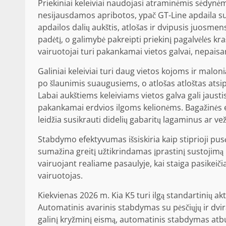
Priekiniai keleiviai naudojasi atraminėmis sėdynėmi
nesijausdamos apribotos, ypač GT-Line apdaila s
apdailos dalių aukštis, atlošas ir dvipusis juosmen
padėtį, o galimybė pakreipti priekinį pagalvėlės kr
vairuotojai turi pakankamai vietos galvai, nepais
Galiniai keleiviai turi daug vietos kojoms ir malo
po šlaunimis suaugusiems, o atlošas atloštas atsipal
Labai aukštiems keleiviams vietos galva gali jaust
pakankamai erdvios ilgoms kelionėms. Bagažinės er
leidžia susikrauti didelių gabaritų lagaminus ar vež
Stabdymo efektyvumas išsiskiria kaip stiprioji pus
sumažina greitį užtikrindamas įprastinį sustojimą 
vairuojant realiame pasaulyje, kai staiga pasikeiči
vairuotojas.
Kiekvienas 2026 m. Kia K5 turi ilgą standartinių ak
Automatinis avarinis stabdymas su pėsčiųjų ir dvira
galinį kryžminį eismą, automatinis stabdymas atb