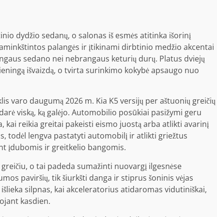
inio dydžio sedanų, o salonas iš esmės atitinka išorinį
paminkštintos palangės ir įtikinami dirbtinio medžio akcentai
bangaus sedano nei nebrangaus keturių durų. Platus dviejų
 vieningą išvaizdą, o tvirta surinkimo kokybė apsaugo nuo
iklis varo daugumą 2026 m. Kia K5 versijų per aštuonių greičių
rė viską, ką galėjo. Automobilio posūkiai pasižymi geru
 kai reikia greitai pakeisti eismo juostą arba atlikti avarinį
 todėl lengva pastatyti automobilį ir atlikti griežtus
nt įdubomis ir greitkelio bangomis.
nęs greičiu, o tai padeda sumažinti nuovargį ilgesnėse
os paviršių, tik šiurkšti danga ir stiprus šoninis vėjas
 išlieka silpnas, kai akceleratorius atidaromas vidutiniškai,
ojant kasdien.