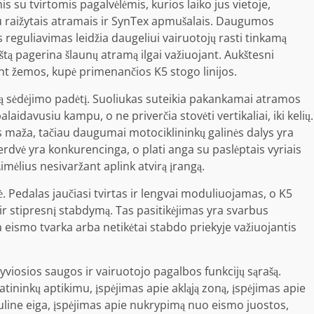
s su tvirtomis pagalvėlėmis, kurios laiko jus vietoje,
u raižytais atramais ir SynTex apmušalais. Daugumos
s reguliavimas leidžia daugeliui vairuotojų rasti tinkamą
aštą pagerina šlaunų atramą ilgai važiuojant. Aukštesni
ant žemos, kupė primenančios K5 stogo linijos.
nią sėdėjimo padėtį. Suoliukas suteikia pakankamai atramos
aidavusiu kampu, o ne priverčia stovėti vertikaliai, iki kelių.
is maža, tačiau daugumai motociklininkų galinės dalys yra
dvė yra konkurencinga, o plati anga su paslėptais vyriais
imėlius nesivaržant aplink atvirą įrangą.
ė. Pedalas jaučiasi tvirtas ir lengvai moduliuojamas, o K5
ir stipresnį stabdymą. Tas pasitikėjimas yra svarbus
a eismo tvarka arba netikėtai stabdo priekyje važiuojantis
tyviosios saugos ir vairuotojo pagalbos funkcijų sąrašą.
tininkų aptikimu, įspėjimas apie akląją zoną, įspėjimas apie
uline eiga, įspėjimas apie nukrypimą nuo eismo juostos,