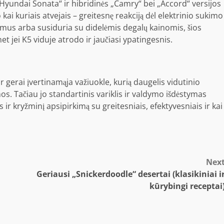
„Hyundai Sonata“ ir hibridinės „Camry“ bei „Accord“ versijos
kai kuriais atvejais – greitesnę reakciją dėl elektrinio sukimo
mus arba susiduria su didelėmis degalų kainomis, šios
net jei K5 viduje atrodo ir jaučiasi ypatingesnis.
r gerai įvertinamąja važiuokle, kurią daugelis vidutinio
nos. Tačiau jo standartinis variklis ir valdymo išdėstymas
kryžminį apsipirkimą su greitesniais, efektyvesniais ir kai
Nex
Geriausi „Snickerdoodle“ desertai (klasikiniai i
kūrybingi receptai