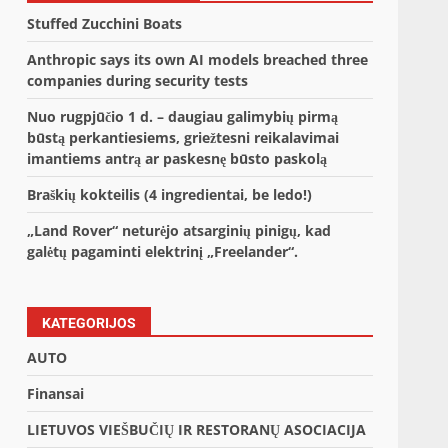
Stuffed Zucchini Boats
Anthropic says its own AI models breached three
companies during security tests
Nuo rugpjūčio 1 d. – daugiau galimybių pirmą
būstą perkantiesiems, griežtesni reikalavimai
imantiems antrą ar paskesnę būsto paskolą
Braškių kokteilis (4 ingredientai, be ledo!)
„Land Rover“ neturėjo atsarginių pinigų, kad
galėtų pagaminti elektrinį „Freelander“.
KATEGORIJOS
AUTO
Finansai
LIETUVOS VIEŠBUČIŲ IR RESTORANŲ ASOCIACIJA