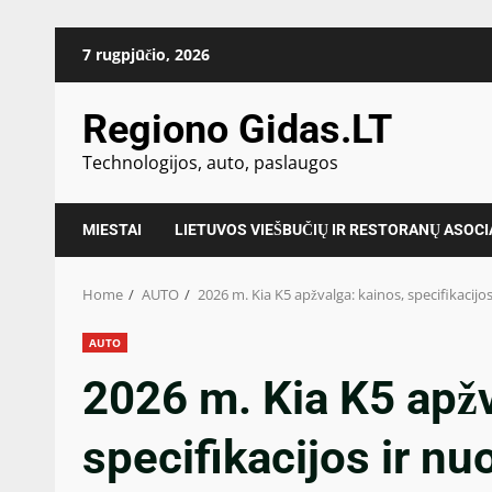
Skip
7 rugpjūčio, 2026
to
content
Regiono Gidas.LT
Technologijos, auto, paslaugos
MIESTAI
LIETUVOS VIEŠBUČIŲ IR RESTORANŲ ASOCI
Home
AUTO
2026 m. Kia K5 apžvalga: kainos, specifikacijo
AUTO
2026 m. Kia K5 apžv
specifikacijos ir nu