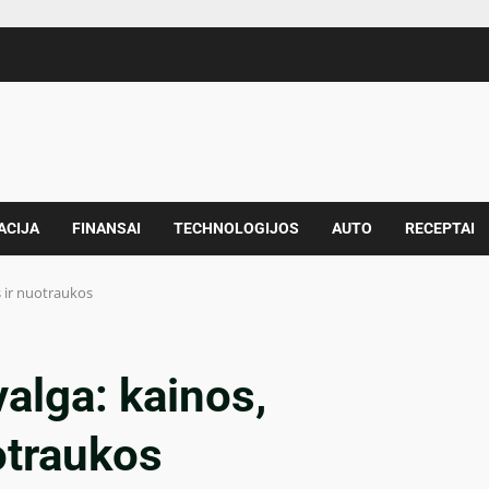
ACIJA
FINANSAI
TECHNOLOGIJOS
AUTO
RECEPTAI
s ir nuotraukos
alga: kainos,
otraukos