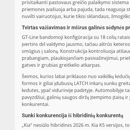
prisitaikanti pastovaus greičio palaikymo sistema k
priemonės įvažiuoja arba pajuda, tada reaguoja st
nuvilti vairuotojus, kurie tikisi sklandaus, žmogiš
Tvirtas važiavimas ir mišrus galinės sėdynės 
GT-Line bandomoji konfigūracija su 18 colių ratais 
įvertins dėl valdymo jausmo, tačiau aštrūs ketero
smūgius į saloną. Konstrukcija kontroliuoja atšia
prabangiam, plaukiojančiam pasivažinėjimui, prieš 
gatves ir grubias greitkelio atkarpas.
Šeimos, kurios labai priklauso nuo vaikiškų kėdučių,
formos ir giliai įdubusių LATCH inkarų sunku greita
kėdutes, ypač vidurinėje padėtyje. Automobilyje ta
pavyzdžiui, galinių saugos diržų įtempimo įtaisų ir
konkurentai.
Sunki konkurencija iš hibridinių konkurentų
„Kia“ nesiūlo hibridinės 2026 m. Kia K5 versijos, to