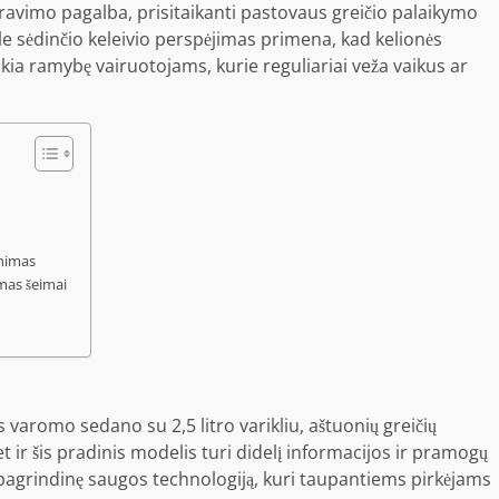
ravimo pagalba, prisitaikanti pastovaus greičio palaikymo
ale sėdinčio keleivio perspėjimas primena, kad kelionės
eikia ramybę vairuotojams, kurie reguliariai veža vaikus ar
inimas
ymas šeimai
 varomo sedano su 2,5 litro varikliu, aštuonių greičių
t ir šis pradinis modelis turi didelį informacijos ir pramogų
r pagrindinę saugos technologiją, kuri taupantiems pirkėjams