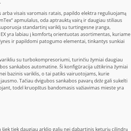
.
ais arba visais varomais ratais, papildo elektra reguliuojamą
ynTex“ apmušalus, oda aptrauktą vairą ir daugiau stiliaus
s suporuoja standartinį variklį su turtingesne įranga,
. EX yra labiau į komfortą orientuotas asortimentas, kuriame
sėdynės ir papildomi patogumo elementai, tinkantys sunkiai
drų varikliu su turbokompresoriumi, turinčiu žymiai daugiau
bos sankabos automatine. Ši konfigūracija užtikrina žymiai
nei bazinis variklis, o tai patiks vairuotojams, kurie
nio jausmo. Tačiau dvigubos sankabos pavarų dėžė gali sukelti
uojant, todėl kruopštus bandomasis važiavimas mieste yra
 šiek tiek daugiau arklio galių nei dabartinis keturių cilindrų