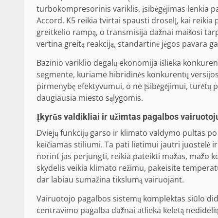
turbokompresorinis variklis, įsibėgėjimas lenkia 
Accord. K5 reikia tvirtai spausti droselį, kai reikia
greitkelio rampą, o transmisija dažnai maišosi tar
vertina greitą reakciją, standartinė jėgos pavara g
Bazinio variklio degalų ekonomija išlieka konkure
segmente, kuriame hibridinės konkurentų versijos g
pirmenybę efektyvumui, o ne įsibėgėjimui, turėtų p
daugiausia miesto sąlygomis.
Įkyrūs valdikliai ir užimtas pagalbos vairuoto
Dviejų funkcijų garso ir klimato valdymo pultas p
keičiamas stiliumi. Ta pati lietimui jautri juostelė
norint jas perjungti, reikia pateikti mažas, mažo
skydelis veikia klimato režimu, pakeisite tempera
dar labiau sumažina tikslumą vairuojant.
Vairuotojo pagalbos sistemų komplektas siūlo didel
centravimo pagalba dažnai atlieka keletą nedidelių