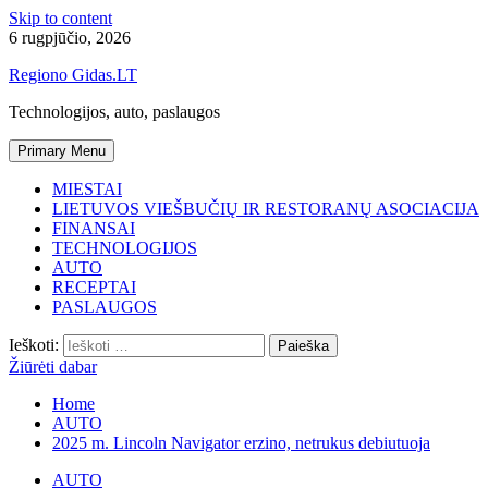
Skip to content
6 rugpjūčio, 2026
Regiono Gidas.LT
Technologijos, auto, paslaugos
Primary Menu
MIESTAI
LIETUVOS VIEŠBUČIŲ IR RESTORANŲ ASOCIACIJA
FINANSAI
TECHNOLOGIJOS
AUTO
RECEPTAI
PASLAUGOS
Ieškoti:
Žiūrėti dabar
Home
AUTO
2025 m. Lincoln Navigator erzino, netrukus debiutuoja
AUTO