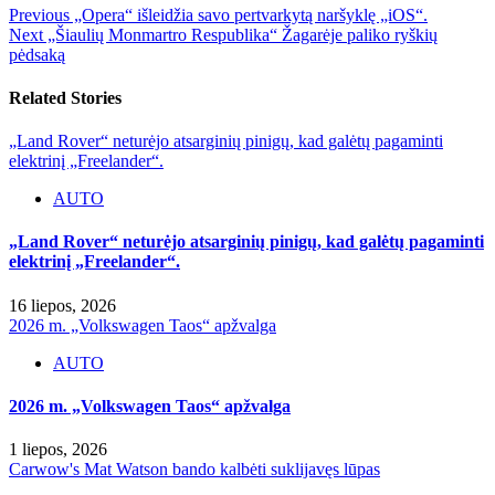
Previous
„Opera“ išleidžia savo pertvarkytą naršyklę „iOS“.
Next
„Šiaulių Monmartro Respublika“ Žagarėje paliko ryškių
pėdsaką
Related Stories
„Land Rover“ neturėjo atsarginių pinigų, kad galėtų pagaminti
elektrinį „Freelander“.
AUTO
„Land Rover“ neturėjo atsarginių pinigų, kad galėtų pagaminti
elektrinį „Freelander“.
16 liepos, 2026
2026 m. „Volkswagen Taos“ apžvalga
AUTO
2026 m. „Volkswagen Taos“ apžvalga
1 liepos, 2026
Carwow's Mat Watson bando kalbėti suklijavęs lūpas