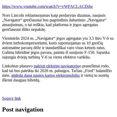
https://www.youtube.com/watch?v=vWFACLACDdw
Nors Lincoln reklamuojamas kaip perdarytas dizainas, naujasis
„Navigator“ greičiausiai bus pagrindinis dabartinio „Navigator“
atnaujinimas, o tai reiškia, kad platforma ir jėgos agregatas
greičiausiai išliks nepakitę.
Vienintelis 2024 m. „Navigator“ jėgos agregatas yra 3,5 litro V-6 su
dviem turbokompresoriumi, kuris suporuojamas su 10 greičių
automatine pavarų dėže ir standartiškai varo visus keturis ratus.
Galima hibridinė jėgos pavara, paimta iš susijusio F-150. Sąranka
sujungia dviejų turbinų V-6 su vienu elektros varikliu.
Linkolnas planavo
paleisti elektrinį navigatorių
o pranešimai rodo,
kad tai bus pateikta iki 2026 m. pabaigos. Tačiau „Ford“ balandžio
mėn.
atideda daug naujos kartos elektromobilių
ir vietoj to norėtų
išleisti daugiau hibridų.
Source link
Post navigation