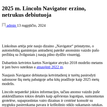
2025 m. Lincoln Navigator erzino,
netrukus debiutuoja
admin
13 rugpjūčio, 2024
Linkolnas artėja prie naujo dizaino „Navigator“ pristatymo, o
automobilių gamintojas antradienį pateikė anonsinio vaizdo įrašo
peržiūrą su žvilgsniais į naują pilno dydžio visureigį.
Dabartinis ketvirtos kartos Navigator atvyko 2018 modelio metams
ir jam buvo suteiktas a
atnaujinti 2022 m
.
Naujasis Navigator debiutuoja ketvirtadienį ir turėtų pasirodyti
salonuose šių metų pabaigoje arba kitų pradžioje kaip 2025 metų
modelis.
Lincoln nepateikė jokios informacijos, tačiau anonso vaizdo įraše
atskleidžiamos tokios detalės kaip apšviestas logotipas, sumontuotas
grotelėse, supaprastintas vairo dizainas ir centrinė konsolė su
mygtuku pasirenkama pavara ir krištolinio stiklo sukamasis ratukas.