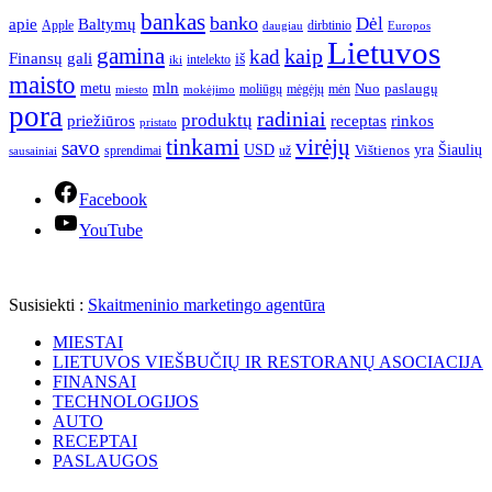
bankas
banko
Dėl
apie
Baltymų
Apple
dirbtinio
daugiau
Europos
Lietuvos
gamina
kaip
kad
Finansų
gali
iš
intelekto
iki
maisto
mln
metu
paslaugų
moliūgų
mėgėjų
mėn
Nuo
miesto
mokėjimo
pora
radiniai
produktų
receptas
priežiūros
rinkos
pristato
tinkami
virėjų
savo
yra
USD
Šiaulių
sprendimai
už
Vištienos
sausainiai
Facebook
YouTube
Susisiekti :
Skaitmeninio marketingo agentūra
MIESTAI
LIETUVOS VIEŠBUČIŲ IR RESTORANŲ ASOCIACIJA
FINANSAI
TECHNOLOGIJOS
AUTO
RECEPTAI
PASLAUGOS