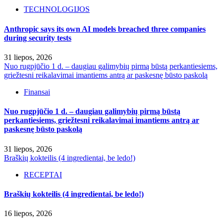
TECHNOLOGIJOS
Anthropic says its own AI models breached three companies
during security tests
31 liepos, 2026
Nuo rugpjūčio 1 d. – daugiau galimybių pirmą būstą perkantiesiems,
griežtesni reikalavimai imantiems antrą ar paskesnę būsto paskolą
Finansai
Nuo rugpjūčio 1 d. – daugiau galimybių pirmą būstą
perkantiesiems, griežtesni reikalavimai imantiems antrą ar
paskesnę būsto paskolą
31 liepos, 2026
Braškių kokteilis (4 ingredientai, be ledo!)
RECEPTAI
Braškių kokteilis (4 ingredientai, be ledo!)
16 liepos, 2026