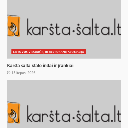
LIETUVOS VIEŠBUČIŲ IR RESTORANŲ ASOCIACIJA
Karšta šalta stalo indai ir įrankiai
15 liepos, 2026