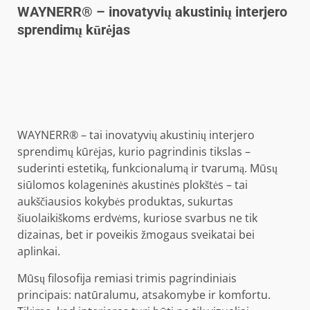
WAYNERR®️ – inovatyvių akustinių interjero
sprendimų kūrėjas
WAYNERR®️ – tai inovatyvių akustinių interjero
sprendimų kūrėjas, kurio pagrindinis tikslas –
suderinti estetiką, funkcionalumą ir tvarumą. Mūsų
siūlomos kolageninės akustinės plokštės – tai
aukščiausios kokybės produktas, sukurtas
šiuolaikiškoms erdvėms, kuriose svarbus ne tik
dizainas, bet ir poveikis žmogaus sveikatai bei
aplinkai.
Mūsų filosofija remiasi trimis pagrindiniais
principais: natūralumu, atsakomybe ir komfortu.