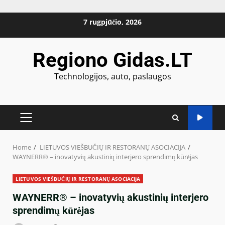
Skip
7 rugpjūčio, 2026
to
content
Regiono Gidas.LT
Technologijos, auto, paslaugos
PRIMARY
MENU
Home
LIETUVOS VIEŠBUČIŲ IR RESTORANŲ ASOCIACIJA
WAYNERR®️ – inovatyvių akustinių interjero sprendimų kūrėjas
LIETUVOS VIEŠBUČIŲ IR RESTORANŲ ASOCIACIJA
WAYNERR®️ – inovatyvių akustinių interjero
sprendimų kūrėjas