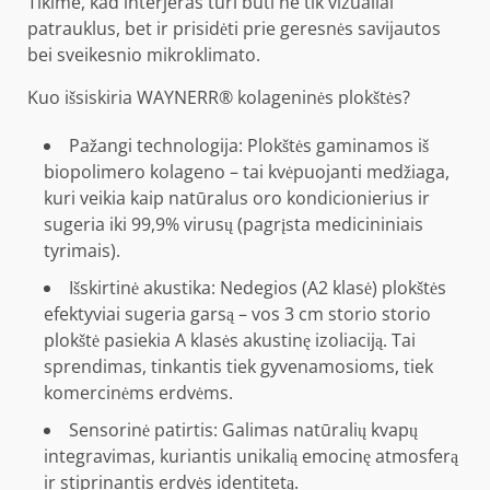
Tikime, kad interjeras turi būti ne tik vizualiai
patrauklus, bet ir prisidėti prie geresnės savijautos
bei sveikesnio mikroklimato.
Kuo išsiskiria WAYNERR®️ kolageninės plokštės?
Pažangi technologija: Plokštės gaminamos iš
biopolimero kolageno – tai kvėpuojanti medžiaga,
kuri veikia kaip natūralus oro kondicionierius ir
sugeria iki 99,9% virusų (pagrįsta medicininiais
tyrimais).
Išskirtinė akustika: Nedegios (A2 klasė) plokštės
efektyviai sugeria garsą – vos 3 cm storio storio
plokštė pasiekia A klasės akustinę izoliaciją. Tai
sprendimas, tinkantis tiek gyvenamosioms, tiek
komercinėms erdvėms.
Sensorinė patirtis: Galimas natūralių kvapų
integravimas, kuriantis unikalią emocinę atmosferą
ir stiprinantis erdvės identitetą.