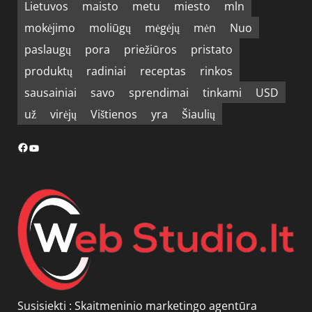
Lietuvos
maisto
metu
miesto
mln
mokėjimo
moliūgų
mėgėjų
mėn
Nuo
paslaugų
pora
priežiūros
pristato
produktų
radiniai
receptas
rinkos
sausainiai
savo
sprendimai
tinkami
USD
už
virėjų
Vištienos
yra
Šiaulių
Facebook
YouTube
Susisiekti :
Skaitmeninio marketingo agentūra