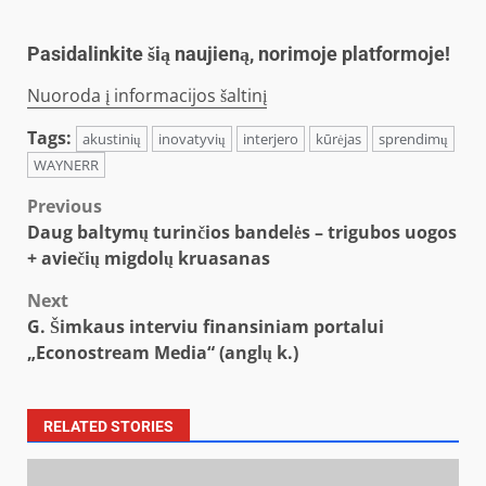
Pasidalinkite šią naujieną, norimoje platformoje!
Nuoroda į informacijos šaltinį
Tags:
akustinių
inovatyvių
interjero
kūrėjas
sprendimų
WAYNERR
Post
Previous
Daug baltymų turinčios bandelės – trigubos uogos
navigation
+ aviečių migdolų kruasanas
Next
G. Šimkaus interviu finansiniam portalui
„Econostream Media“ (anglų k.)
RELATED STORIES