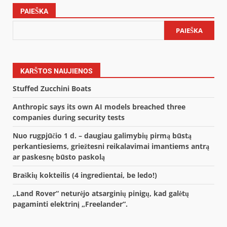
PAIEŠKA
PAIEŠKA
KARŠTOS NAUJIENOS
Stuffed Zucchini Boats
Anthropic says its own AI models breached three
companies during security tests
Nuo rugpjūčio 1 d. – daugiau galimybių pirmą būstą
perkantiesiems, griežtesni reikalavimai imantiems antrą
ar paskesnę būsto paskolą
Braškių kokteilis (4 ingredientai, be ledo!)
„Land Rover“ neturėjo atsarginių pinigų, kad galėtų
pagaminti elektrinį „Freelander“.