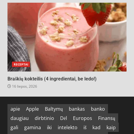
RECEPTAI
Braškių kokteilis (4 ingredientai, be ledo!)
16 liepos, 2026
apie
Apple
Baltymų
bankas
banko
daugiau
dirbtinio
Dėl
Europos
Finansų
gali
gamina
iki
intelekto
iš
kad
kaip