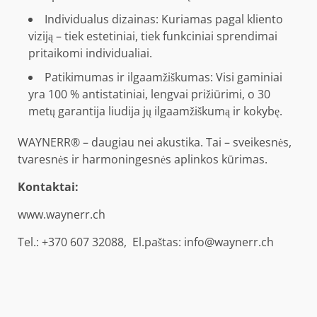
Individualus dizainas: Kuriamas pagal kliento
viziją – tiek estetiniai, tiek funkciniai sprendimai
pritaikomi individualiai.
Patikimumas ir ilgaamžiškumas: Visi gaminiai
yra 100 % antistatiniai, lengvai prižiūrimi, o 30
metų garantija liudija jų ilgaamžiškumą ir kokybę.
WAYNERR®️ – daugiau nei akustika. Tai – sveikesnės,
tvaresnės ir harmoningesnės aplinkos kūrimas.
Kontaktai:
www.waynerr.ch
Tel.: +370 607 32088, El.paštas: info@waynerr.ch